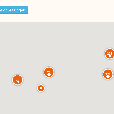
e oppføringer
228
20
378
24