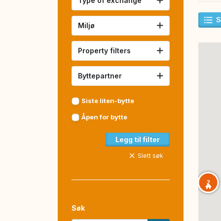
Type of exchange
S
Miljø
Property filters
Byttepartner
Siste liten-bytte
Åpen for bytte
Legg til filter
Slett søk
2
Søk