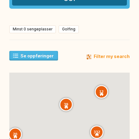
Minst 0 sengeplasser
Golfing
Se oppføringer
Filter my search
12
39
332
20