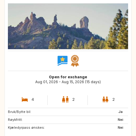
Open for exchange
Aug 01, 2026 - Aug 15, 2026 (15 days)
4
2
2
Bruk/Bytte bil:
CA
AU
Ja
Røykfritt:
GB
IE
Nei
Kjæledyrpass ønskes:
NZ
US
Nei