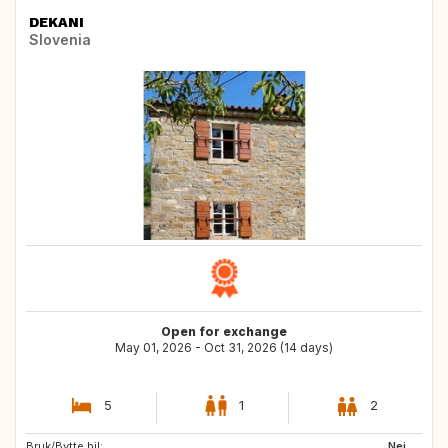
DEKANI
Slovenia
Open for exchange
May 01, 2026 - Oct 31, 2026 (14 days)
5
1
2
Bruk/Bytte bil:
GR
DK
Nei