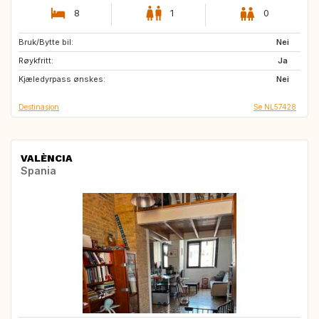
8
1
0
Bruk/Bytte bil:
CW
AU
Nei
Røykfritt:
PT
IT
Ja
Kjæledyrpass ønskes:
GR
ES
Nei
Destinasjon
Se NL57428
VALÈNCIA
Spania