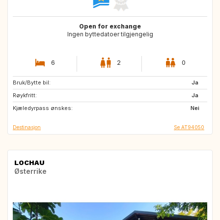
Open for exchange
Ingen byttedatoer tilgjengelig
6
2
0
Bruk/Bytte bil:
FI
Ja
Røykfritt:
Ja
Kjæledyrpass ønskes:
Nei
Destinasjon
Se AT94050
LOCHAU
Østerrike