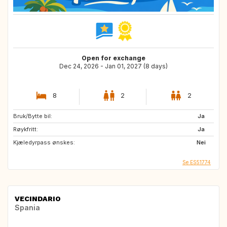
Open for exchange
Dec 24, 2026 - Jan 01, 2027 (8 days)
8
2
2
Bruk/Bytte bil:
Ja
Røykfritt:
Ja
Kjæledyrpass ønskes:
Nei
Se ES51774
VECINDARIO
Spania