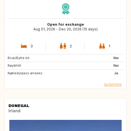
Open for exchange
Aug 01, 2026 - Dec 20, 2026 (15 days)
3
2
1
Bruk/Bytte bil:
Nei
Røykfritt:
Nei
Kjæledyrpass ønskes:
Ja
Se ES57400
DONEGAL
Irland