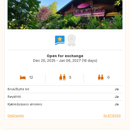
Open for exchange
Dec 20, 2025 - Jan 06, 2027 (16 days)
12
5
0
Bruk/Bytte bil:
SE
NO
Ja
Røykfritt:
GB
IE
Ja
Kjæledyrpass ønskes:
IS
DK
Ja
Destinasjon
Se AT19069