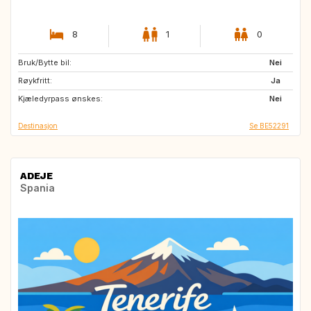
8
1
0
Bruk/Bytte bil:
GB
PL
Nei
Røykfritt:
DE
DE
Ja
Kjæledyrpass ønskes:
PL
Nei
Destinasjon
Se BE52291
ADEJE
Spania