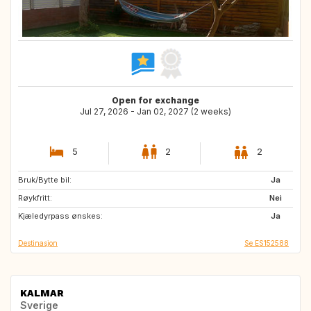
Open for exchange
Jul 27, 2026 - Jan 02, 2027 (2 weeks)
5
2
2
Bruk/Bytte bil:
US
FR
Ja
Røykfritt:
IT
IT
Nei
Kjæledyrpass ønskes:
GR
US
Ja
Destinasjon
Se ES152588
KALMAR
Sverige