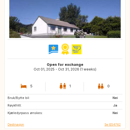
Open for exchange
Oct 01, 2025 - Oct 31, 2026 (1 weeks)
5
1
0
Bruk/Bytte bil:
GB
DE
Nei
Røykfritt:
FR
Ja
Kjæledyrpass ønskes:
Nei
Destinasjon
Se IE54762