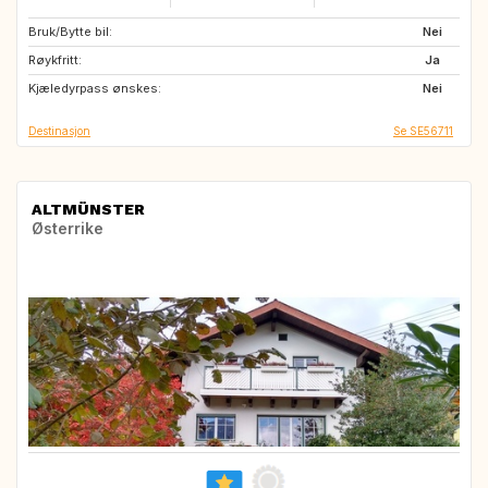
Bruk/Bytte bil:
GB
IT
Nei
Røykfritt:
FR
MA
Ja
Kjæledyrpass ønskes:
HU
CZ
Nei
Destinasjon
Se SE56711
ALTMÜNSTER
Østerrike