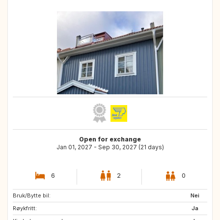
Open for exchange
Jan 01, 2027 - Sep 30, 2027 (21 days)
6
2
0
Bruk/Bytte bil:
GR
ES
Nei
Røykfritt:
IT
FR
Ja