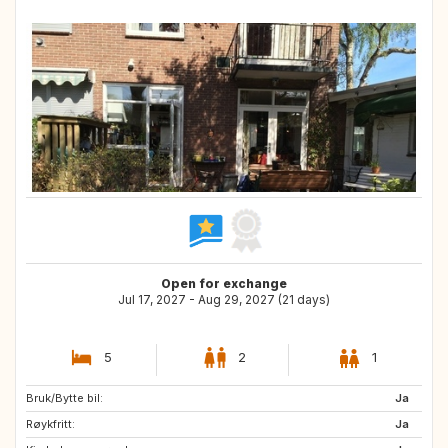
Open for exchange
Jul 17, 2027 - Aug 29, 2027 (21 days)
5
2
1
Bruk/Bytte bil:
GR
ES
Ja
Røykfritt:
IE
PT
Ja