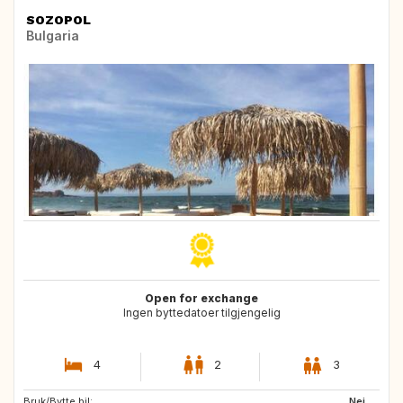
SOZOPOL
Bulgaria
Open for exchange
Ingen byttedatoer tilgjengelig
4
2
3
Bruk/Bytte bil:
FR
US
Nei