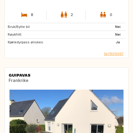
8
2
0
Bruk/Bytte bil:
Nei
Røykfritt:
Nei
Kjæledyrpass ønskes:
Ja
Se FR010497
GUIPAVAS
Frankrike