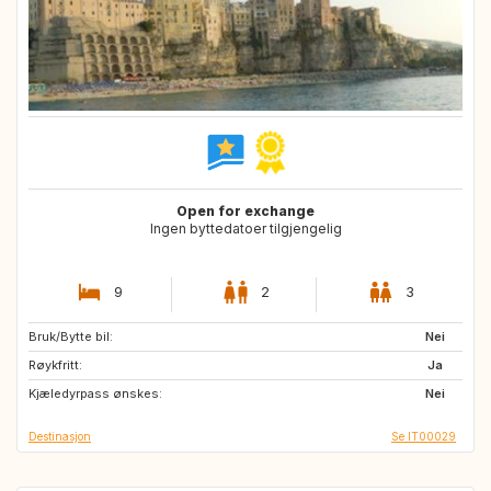
Open for exchange
Ingen byttedatoer tilgjengelig
9
2
3
Bruk/Bytte bil:
ES
US
Nei
Røykfritt:
US
US
Ja
Kjæledyrpass ønskes:
GB
FR
Nei
Destinasjon
Se IT00029