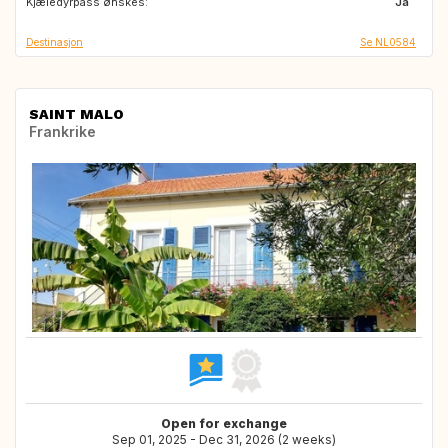
Kjæledyrpass ønskes:
IT
FR
Ja
Destinasjon
Se NL0584
SAINT MALO
Frankrike
Open for exchange
Sep 01, 2025 - Dec 31, 2026 (2 weeks)