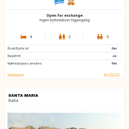
Open for exchange
Ingen byttedatoer tilgjengelig
4
2
0
Bruk/Bytte bil:
AT
ES
Nei
Røykfritt:
DE
CH
Ja
Kjæledyrpass ønskes:
FR
Nei
Destinasjon
Se IT55797
SANTA MARIA
Italia