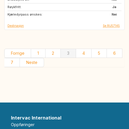
Røykfritt:
IT
ES
Ja
Kjæledyrpass ønskes:
DE
HU
Nei
Destinasjon
Se RU57145
Forrige
1
2
3
4
5
6
7
Neste
Intervac International
Oppføringer