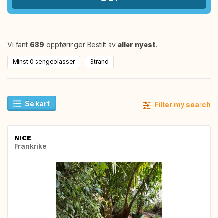
Vi fant
689
oppføringer Bestilt av
aller nyest
.
Minst 0 sengeplasser
Strand
Se kart
Filter my search
NICE
Frankrike