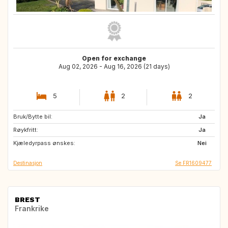
Open for exchange
Aug 02, 2026 - Aug 16, 2026 (21 days)
5
2
2
Bruk/Bytte bil:
IT
GB
Ja
Røykfritt:
DK
NO
Ja
Kjæledyrpass ønskes:
CH
DE
Nei
Destinasjon
Se FR1609477
BREST
Frankrike