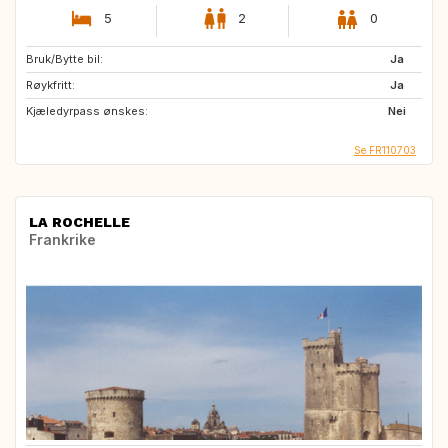
5
2
0
Bruk/Bytte bil:
Ja
Røykfritt:
Ja
Kjæledyrpass ønskes:
Nei
Se FR110703
LA ROCHELLE
Frankrike