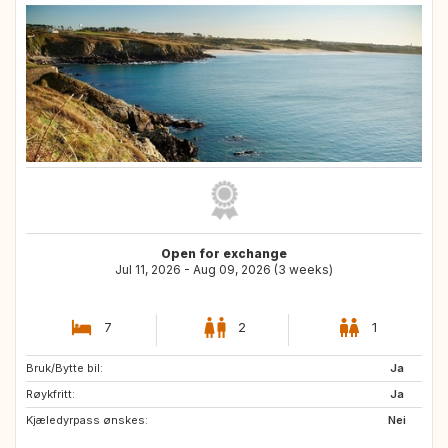
Open for exchange
Jul 11, 2026 - Aug 09, 2026 (3 weeks)
7
2
1
Bruk/Bytte bil:
DE
CZ
Ja
Røykfritt:
IT
GB
Ja
Kjæledyrpass ønskes:
IE
PT
Nei