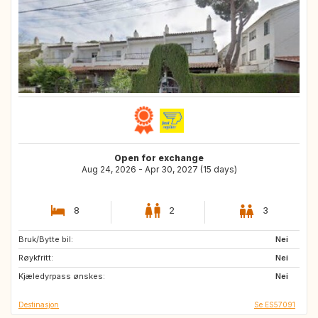
Open for exchange
Aug 24, 2026 - Apr 30, 2027 (15 days)
8
2
3
Bruk/Bytte bil:
CA
DK
Nei
Røykfritt:
Nei
Kjæledyrpass ønskes:
Nei
Destinasjon
Se ES57091