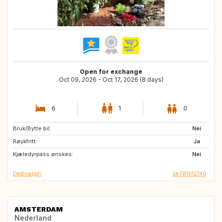
Open for exchange
Oct 09, 2026 - Oct 17, 2026 (8 days)
6
1
0
Bruk/Bytte bil:
US
GB
Nei
Røykfritt:
IT
NO
Ja
Kjæledyrpass ønskes:
JP
GB
Nei
Destinasjon
Se FR1012740
AMSTERDAM
Nederland