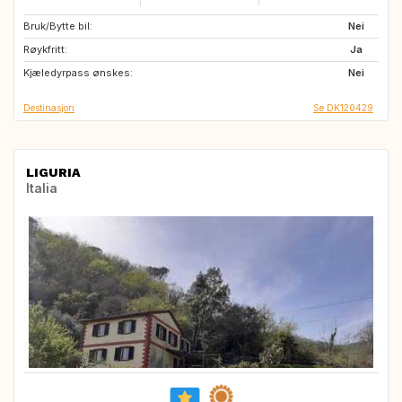
Bruk/Bytte bil:
ES
IT
Nei
Røykfritt:
FR
Ja
Kjæledyrpass ønskes:
Nei
Destinasjon
Se DK120429
LIGURIA
Italia