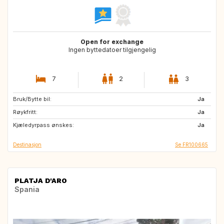
Open for exchange
Ingen byttedatoer tilgjengelig
7
2
3
Bruk/Bytte bil:
US
IS
Ja
Røykfritt:
NO
SE
Ja
Kjæledyrpass ønskes:
GB
IT
Ja
Destinasjon
Se FR100665
PLATJA D'ARO
Spania