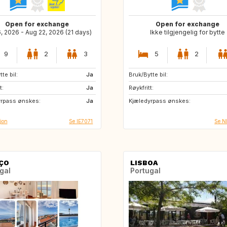
Open for exchange
Open for exchange
6, 2026 - Aug 22, 2026 (21 days)
Ikke tilgjengelig for bytte
9
2
3
5
2
te bil:
ES
Ja
Bruk/Bytte bil:
t:
ES
Ja
Røykfritt:
yrpass ønskes:
Ja
Kjæledyrpass ønskes:
jon
Se IE7071
Se 
ÇO
LISBOA
gal
Portugal