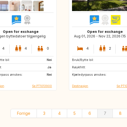
Open for exchange
Open for exchange
gen byttedatoer tilgjengelig
Aug 01, 2026 - Nov 22, 2026 (15
4
4
0
4
2
te bil:
IT
Nei
Bruk/Bytte bil:
FR
IE
t:
GB
Ja
Røykfritt:
ES
ES
yrpass ønskes:
NL
Nei
Kjæledyrpass ønskes:
ES
jon
Se PT1013900
Destinasjon
Se PT1
Forrige
3
4
5
6
7
8