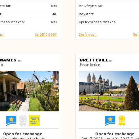
te bil:
NO
Nei
Bruk/Bytte bil:
CA
US
t:
Ja
Røykfritt:
yrpass ønskes:
Nei
Kjæledyrpass ønskes:
jon
Se GB1015897
Destinasjon
Se 
MAMÉS ...
BRETTEVILL...
ia
Frankrike
Open for exchange
Open for exchange
Ikke tilgjengelig for bytte
Oct 17, 2026 - Aug 21, 2027 (1 m