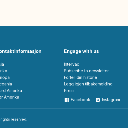
ontaktinformasjon
Engage with us
sia
Intervac
Afrika
Subscribe to newsletter
Europa
Fortell din historie
Oceania
Legg igjen tilbakemelding
Nord Amerika
Press
Sør Amerika
Facebook
Instagram
 rights reserved.