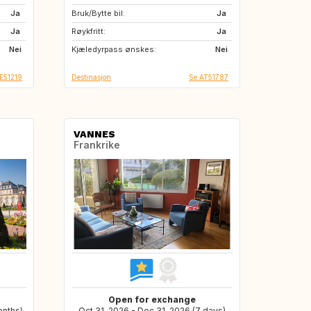
Ja
Bruk/Bytte bil:
DE
AT
Ja
Ja
Røykfritt:
FR
NL
Ja
Nei
Kjæledyrpass ønskes:
BE
DK
Nei
IE51219
Destinasjon
Se AT51787
VANNES
Frankrike
Open for exchange
onths)
Oct 31, 2026 - Dec 31, 2026 (7 days)