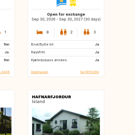
Open for exchange
Sep 30, 2026 - Sep 30, 2027 (30 days)
1
8
2
3
Nei
Bruk/Bytte bil:
US
PT
Ja
Ja
Røykfritt:
IT
GB
Ja
Nei
Kjæledyrpass ønskes:
GR
IT
Ja
NL0408
Destinasjon
Se FR110284
HAFNARFJORDUR
Island