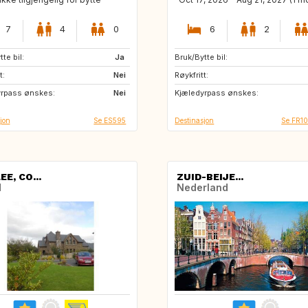
7
4
0
6
2
te bil:
FR
Ja
Bruk/Bytte bil:
IS
FI
t:
IT
Nei
Røykfritt:
DE
NL
yrpass ønskes:
NO
Nei
Kjæledyrpass ønskes:
HU
PT
jon
Se ES595
Destinasjon
Se FR1
E, CO...
ZUID-BEIJE...
d
Nederland