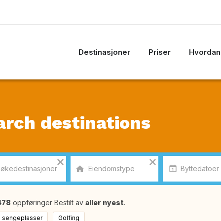
Destinasjoner
Priser
Hvordan 
arch destinations
478
oppføringer Bestilt av
aller nyest
.
0 sengeplasser
Golfing