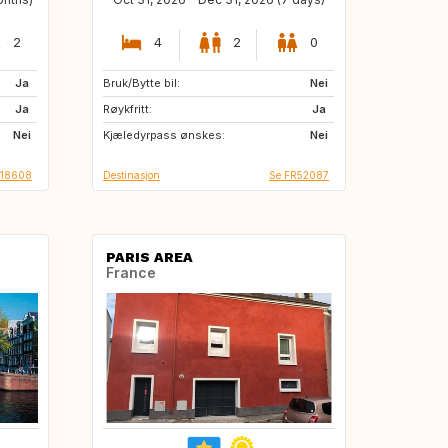
2
4
2
0
Ja
Bruk/Bytte bil:
IT
ES
Nei
Ja
Røykfritt:
PT
Ja
Nei
Kjæledyrpass ønskes:
Nei
018608
Destinasjon
Se FR52087
PARIS AREA
France