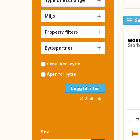
Type of exchange
Miljø
Se
Property filters
WOK
Storb
Byttepartner
Siste liten-bytte
Åpen for bytte
Legg til filter
Slett søk
Jul 1
Søk