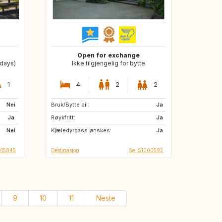
Open for exchange
 days)
Ikke tilgjengelig for bytte
1
4
2
2
Nei
Bruk/Bytte bil:
FR
BE
Ja
Ja
Røykfritt:
Ja
Nei
Kjæledyrpass ønskes:
Ja
015845
Destinasjon
Se IS1000593
9
10
11
Neste