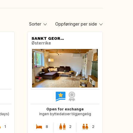
Sorter
Oppføringer per side
SANKT GEOR...
Østerrike
Open for exchange
 days)
Ingen byttedatoer tilgjengelig
1
8
2
2