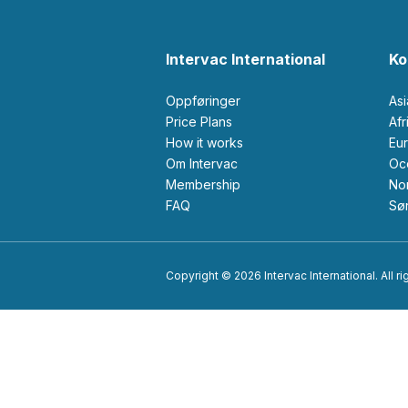
Intervac International
Ko
Oppføringer
As
Price Plans
Af
How it works
Eu
Om Intervac
O
Membership
N
FAQ
S
Copyright © 2026 Intervac International. All r