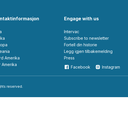
ntaktinformasjon
Engage with us
ia
Intervac
rika
Subscribe to newsletter
ropa
Fortell din historie
ceania
Legg igjen tilbakemelding
ord Amerika
Press
ør Amerika
Facebook
Instagram
ights reserved.