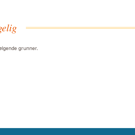
gelig
følgende grunner.