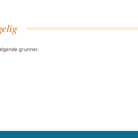
gelig
følgende grunner.