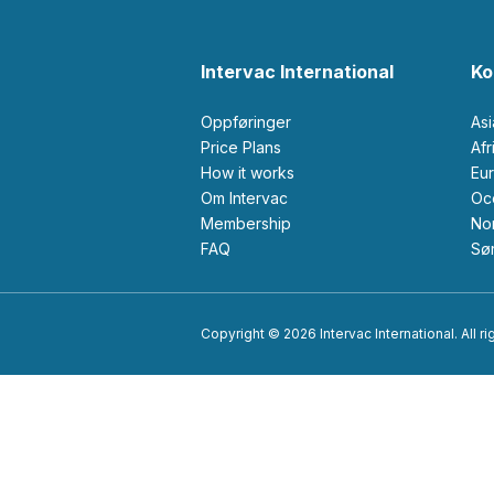
Intervac International
Ko
Oppføringer
As
Price Plans
Af
How it works
Eu
Om Intervac
O
Membership
N
FAQ
S
Copyright © 2026 Intervac International. All r