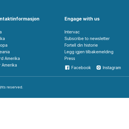
ntaktinformasjon
Engage with us
ia
Intervac
rika
Subscribe to newsletter
ropa
Fortell din historie
ceania
Legg igjen tilbakemelding
ord Amerika
Press
ør Amerika
Facebook
Instagram
ights reserved.