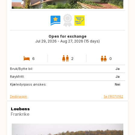
Open for exchange
Jul 29, 2026 - Aug 27, 2026 (15 days)
6
2
0
Bruk/Bytte bil:
GB
NO
Ja
Røykfritt:
CH
Ja
Kjæledyrpass ønskes:
Nei
Destinasjon
Se FR070162
Loubens
Frankrike