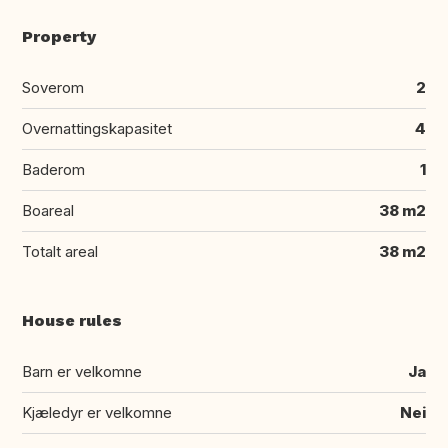
Property
Soverom
2
Overnattingskapasitet
4
Baderom
1
Boareal
38 m2
Totalt areal
38 m2
House rules
Barn er velkomne
Ja
Kjæledyr er velkomne
Nei