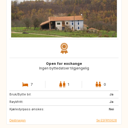
Open for exchange
Ingen byttedatoer tilgjengelig
7
1
0
Bruk/Bytte bil:
IE
Ja
Røykfritt:
Ja
Kjæledyrpass ønskes:
Nei
Destinasjon
Se ESFR10628