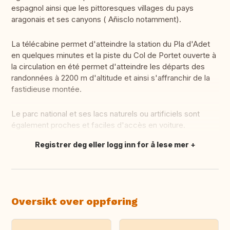
espagnol ainsi que les pittoresques villages du pays
aragonais et ses canyons ( Añisclo notamment).
La télécabine permet d'atteindre la station du Pla d'Adet
en quelques minutes et la piste du Col de Portet ouverte à
la circulation en été permet d'atteindre les départs des
randonnées à 2200 m d'altitude et ainsi s'affranchir de la
fastidieuse montée.
Le parc national et ses lacs naturels ou artificiels sont
également proches et faciles d'accès en voiture.
Registrer deg eller logg inn for å lese mer
Oversett dette
Oversikt over oppføring