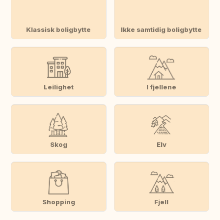
Klassisk boligbytte
Ikke samtidig boligbytte
Leilighet
I fjellene
Skog
Elv
Shopping
Fjell