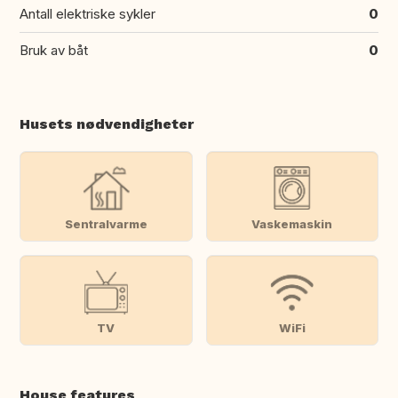
Antall elektriske sykler
0
Bruk av båt
0
Husets nødvendigheter
Sentralvarme
Vaskemaskin
TV
WiFi
House features