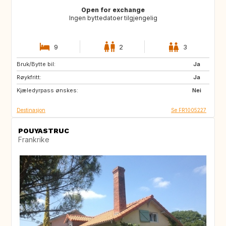
Open for exchange
Ingen byttedatoer tilgjengelig
9
2
3
Bruk/Bytte bil:
NO
SE
Ja
Røykfritt:
FR
Ja
Kjæledyrpass ønskes:
Nei
Destinasjon
Se FR1005227
POUYASTRUC
Frankrike