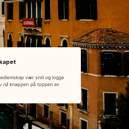
kapet
medlemskap vær snill og logge
y nå
knappen på toppen av