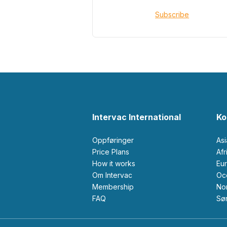
Subscribe
Intervac International
Ko
Oppføringer
As
Price Plans
Af
How it works
Eu
Om Intervac
O
Membership
N
FAQ
S