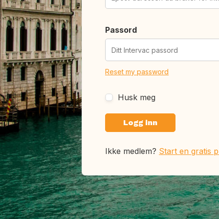
Passord
Reset my password
Husk meg
Ikke medlem?
Start en gratis 