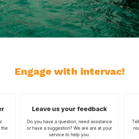
Engage with intervac!
er
Leave us your feedback
ur
Do you have a question, need assistance
Tel
 the
or have a suggestion? We are are at your
re
service to help you.