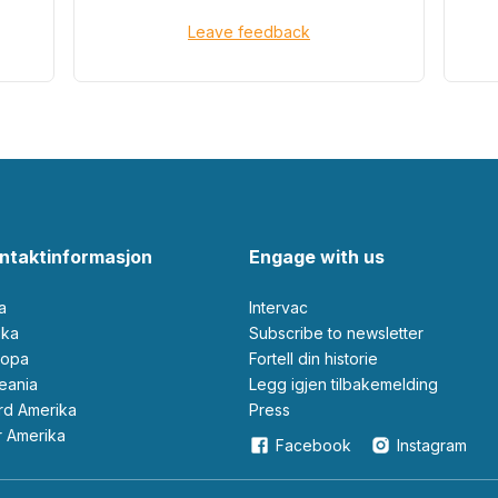
Leave feedback
ntaktinformasjon
Engage with us
ia
Intervac
rika
Subscribe to newsletter
ropa
Fortell din historie
ceania
Legg igjen tilbakemelding
ord Amerika
Press
ør Amerika
Facebook
Instagram