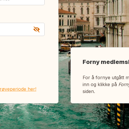
Forny medlems
For å fornye utgått 
inn og klikke på
Forn
prøveperiode her!
siden.