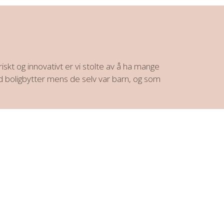
iskt og innovativt er vi stolte av å ha mange
 boligbytter mens de selv var barn, og som
deg til å finne gode boligbytter i 20 år eller
ttepartner. Intervac holder til i ditt land og
og deres medlemmers erfaringer. Vårt online
år fast selv, og du ikke kan få hjelp av vår