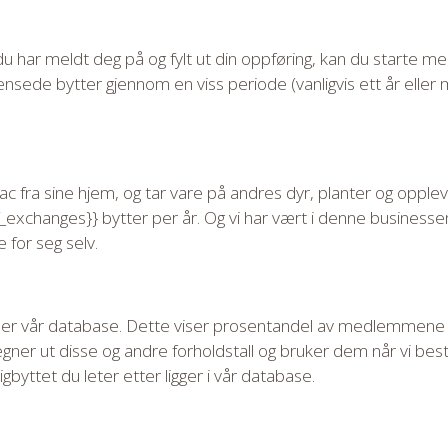
du har meldt deg på og fylt ut din oppføring, kan du starte me
sede bytter gjennom en viss periode (vanligvis ett år eller
 fra sine hjem, og tar vare på andres dyr, planter og oppl
_exchanges}} bytter per år. Og vi har vært i denne businesse
e for seg selv.
er vår database. Dette viser prosentandel av medlemmene v
egner ut disse og andre forholdstall og bruker dem når vi bes
byttet du leter etter ligger i vår database.