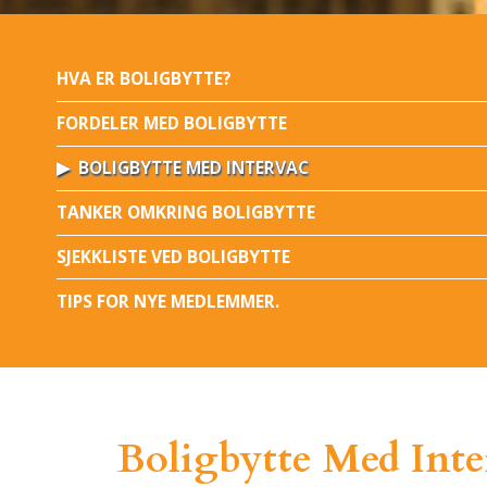
HVA ER BOLIGBYTTE?
FORDELER MED BOLIGBYTTE
BOLIGBYTTE MED INTERVAC
TANKER OMKRING BOLIGBYTTE
SJEKKLISTE VED BOLIGBYTTE
TIPS FOR NYE MEDLEMMER.
Boligbytte Med Inte