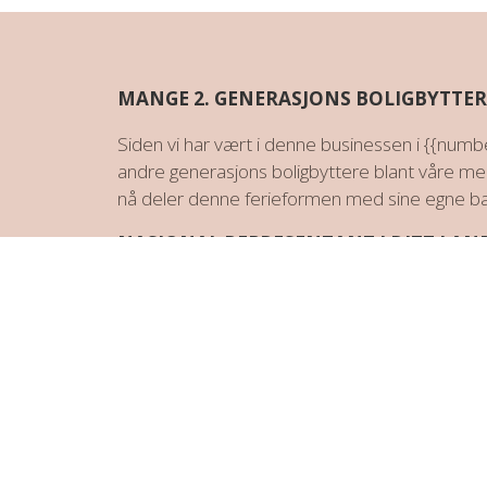
MANGE 2. GENERASJONS BOLIGBYTTER
Siden vi har vært i denne businessen i {{number
andre generasjons boligbyttere blant våre me
nå deler denne ferieformen med sine egne ba
NASJONAL REPRESENTANT I DITT LAN
Vi har trettifem nasjonale representanter run
mer. Vår agent kjenner knep, kan gi deg tips og h
agenten snakker ditt språk.
DETALJERTE RETNINGSLINJER OG ONLI
Vi har detaljerte retningslinjer for boligbytt
system er godt oppdatert med mye hjelpetekst f