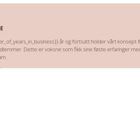
E
_of_years_in_business}} år og fortsatt holder vårt konsept fr
dlemmer. Dette er voksne som fikk sine føste erfaringer med
rn.
D
dt om i verden og de fleste av dem har hjulpet medlemmer som 
un vil gjøre hva hun kan for å hjelpe deg til å finne en flott by
NE HJELP
er som er oppdaterte og regulert i lys av våre organisatorers 
or å gi deg den hjelpen som skal til for å hjelpe deg om du st