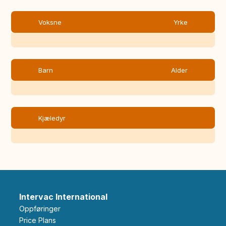
Voksne
Yrke
Barn
Alder
Kjæledyr
Intervac International
Oppføringer
Price Plans