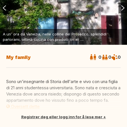
A un' ora da Venezia, nelle colline del Prosecco, splendidi
panorami, ottima cucina con prodotti locali ....
My family
0
0
0
Sono un'insegnante di Storia dell'arte e vivo con una figlia
di 21 anni studentessa universitaria. Sono nata e cresciuta a
Venezia dove ancora risiedo; dispongo di questo secondo
appartamento dove ho vissuto fino a poco tempo fa.
Oversett dette
Registrer deg eller logg inn for å lese mer