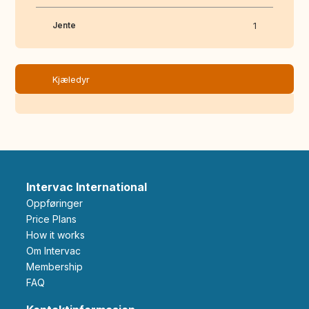
Jente
1
Kjæledyr
Intervac International
Oppføringer
Price Plans
How it works
Om Intervac
Membership
FAQ