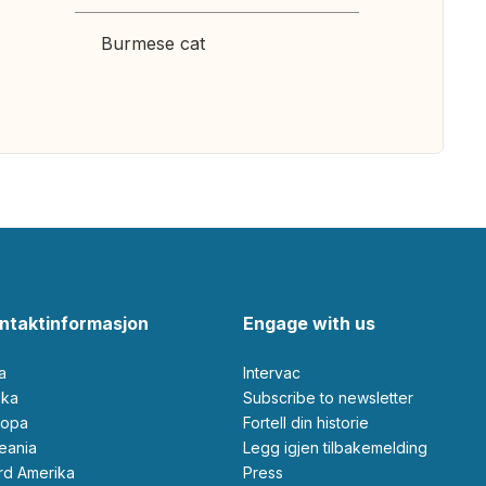
Burmese cat
ntaktinformasjon
Engage with us
ia
Intervac
rika
Subscribe to newsletter
ropa
Fortell din historie
ceania
Legg igjen tilbakemelding
ord Amerika
Press