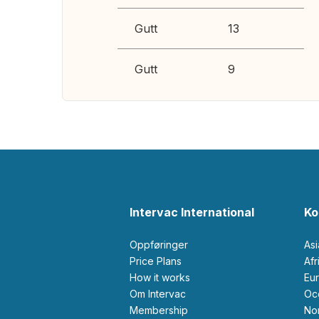
Gutt
13
Gutt
9
Intervac International
Ko
Oppføringer
As
Price Plans
Af
How it works
Eu
Om Intervac
O
Membership
N