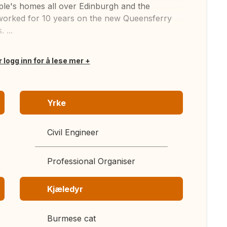
ple's homes all over Edinburgh and the
d worked for 10 years on the new Queensferry
 ...
r logg inn for å lese mer
Yrke
Civil Engineer
Professional Organiser
Kjæledyr
Burmese cat