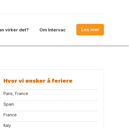
Les mer
n virker det?
Om Intervac
Hvor vi ønsker å feriere
Paris, France
Spain
France
Italy