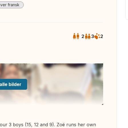
iver fransk
2
3
2
alle bilder
 our 3 boys (15, 12 and 9). Zoë runs her own