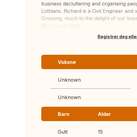
business decluttering and organising peo
Lothians. Richard is a Civil Engineer an
Crossing, much to the delight of our boys.
Oversett dette
Registrer deg elle
Voksne
Unknown
Unknown
Barn
Alder
Gutt
15