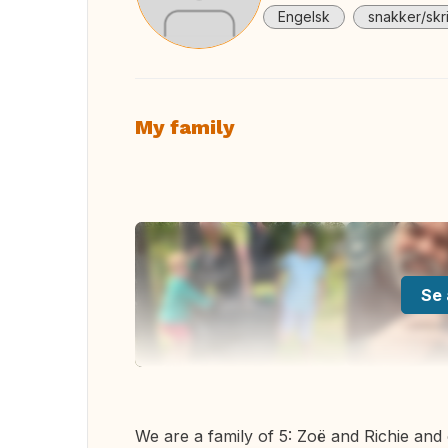
Engelsk
snakker/skr
My family
Se 
We are a family of 5: Zoë and Richie and