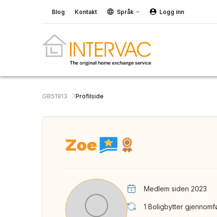
Blog
Kontakt
Språk
Logg inn
GB51913
Profilside
Zoe
Medlem siden 2023
1
Boligbytter gjennomf