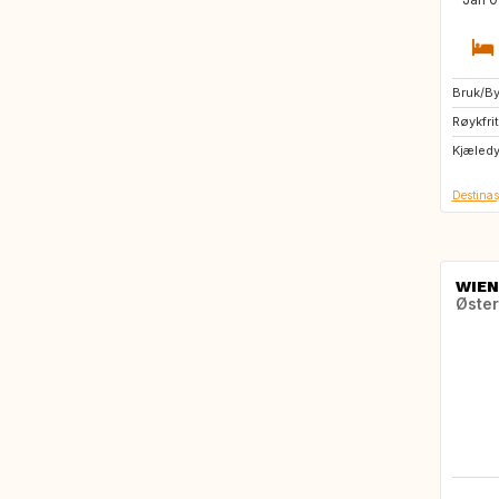
Bruk/Byt
IE
Røykfrit
FR
Kjæled
Destinas
WIEN
Øster