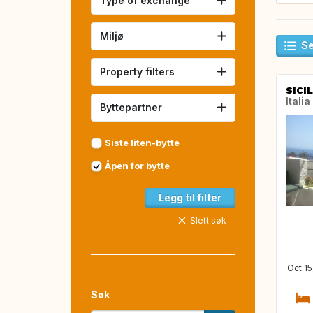
Type of exchange
Miljø
Se
Property filters
SICIL
Italia
Byttepartner
Siste liten-bytte
Åpen for bytte
Legg til filter
Slett søk
Oct 15
Søk