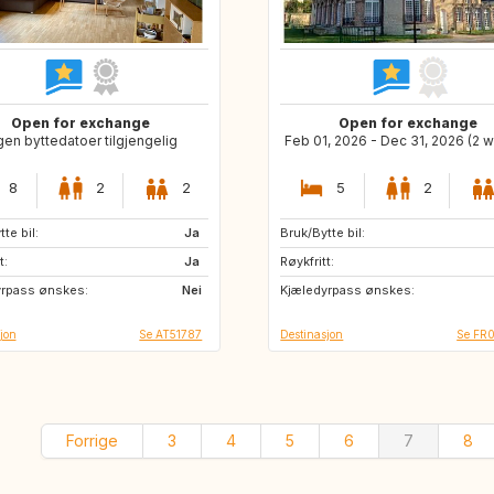
Open for exchange
Open for exchange
gen byttedatoer tilgjengelig
Feb 01, 2026 - Dec 31, 2026 (2 
8
2
2
5
2
te bil:
IT
Ja
Bruk/Bytte bil:
PL
NL
t:
AT
Ja
Røykfritt:
IT
ES
yrpass ønskes:
NL
Nei
Kjæledyrpass ønskes:
DE
CZ
jon
Se AT51787
Destinasjon
Se FR
Forrige
3
4
5
6
7
8