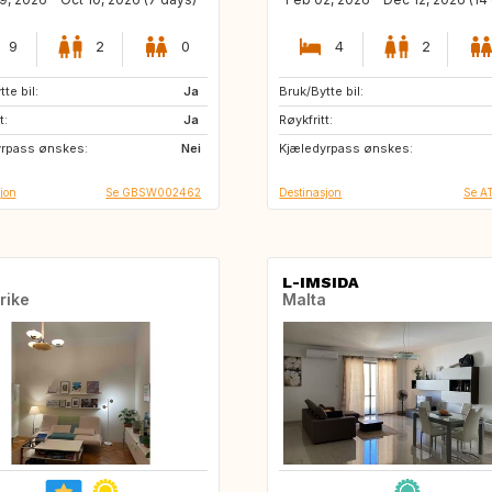
9
2
0
4
2
te bil:
GB
Ja
Bruk/Bytte bil:
GB
FR
t:
AU
Ja
Røykfritt:
yrpass ønskes:
Nei
Kjæledyrpass ønskes:
jon
Se GBSW002462
Destinasjon
Se A
L-IMSIDA
rike
Malta