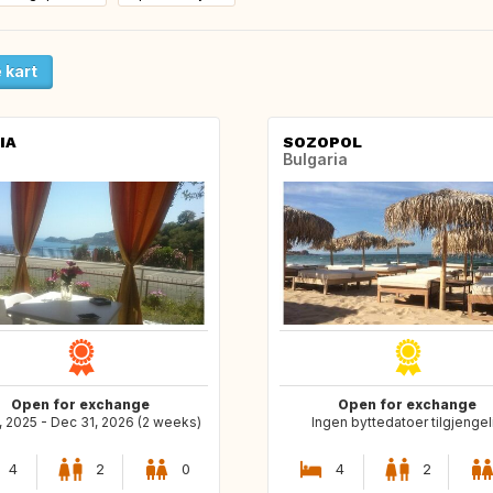
 kart
IA
SOZOPOL
Bulgaria
Open for exchange
Open for exchange
, 2025 - Dec 31, 2026 (2 weeks)
Ingen byttedatoer tilgjengel
4
2
0
4
2