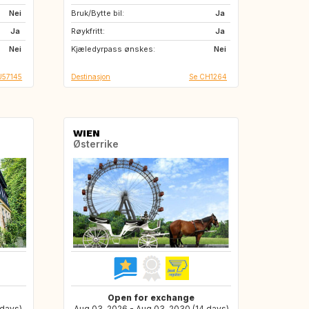
Nei
Bruk/Bytte bil:
MA
SE
Ja
Ja
Røykfritt:
NO
IT
Ja
Nei
Kjæledyrpass ønskes:
ES
FR
Nei
U57145
Destinasjon
Se CH1264
WIEN
Østerrike
Open for exchange
 days)
Aug 03, 2026 - Aug 03, 2030 (14 days)