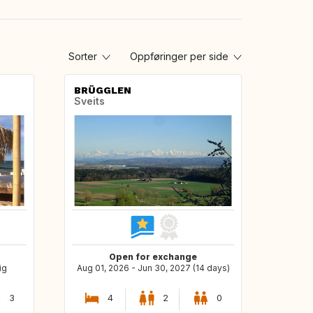
Sorter
Oppføringer per side
BRÜGGLEN
Sveits
Open for exchange
ig
Aug 01, 2026 - Jun 30, 2027 (14 days)
3
4
2
0