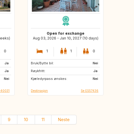
Open for exchange
weeks)
Aug 03, 2026 - Jan 10, 2027 (10 days)
0
1
1
0
Ja
Bruk/Bytte bil:
NO
FI
Nei
Ja
Røykfritt:
SE
Ja
Nei
Kjæledyrpass ønskes:
Nei
040031
Destinasjon
Se ES57436
9
10
11
Neste