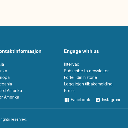
ontaktinformasjon
Engage with us
sia
Intervac
Afrika
Subscribe to newsletter
Europa
Fortell din historie
Oceania
Legg igjen tilbakemelding
Nord Amerika
Press
Sør Amerika
Facebook
Instagram
 rights reserved.