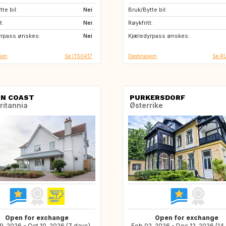
te bil:
US
Nei
Bruk/Bytte bil:
PT
BE
t:
ES
Nei
Røykfritt:
GR
MT
yrpass ønskes:
Nei
Kjæledyrpass ønskes:
NL
HU
jon
Se IT50417
Destinasjon
Se R
N COAST
PURKERSDORF
ritannia
Østerrike
Open for exchange
Open for exchange
9, 2026 - Oct 10, 2026 (7 days)
Feb 02, 2026 - Dec 12, 2026 (14