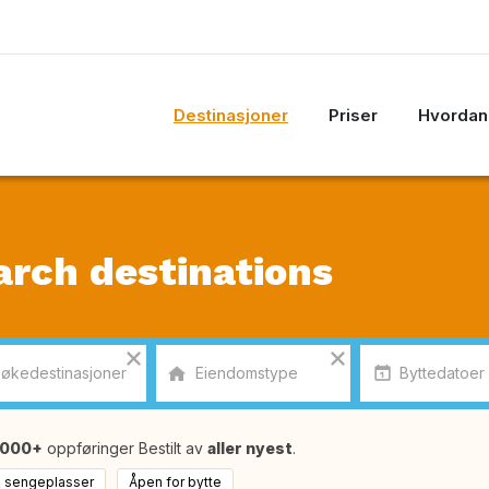
Destinasjoner
Priser
Hvordan 
arch destinations
1000+
oppføringer Bestilt av
aller nyest
.
0 sengeplasser
Åpen for bytte