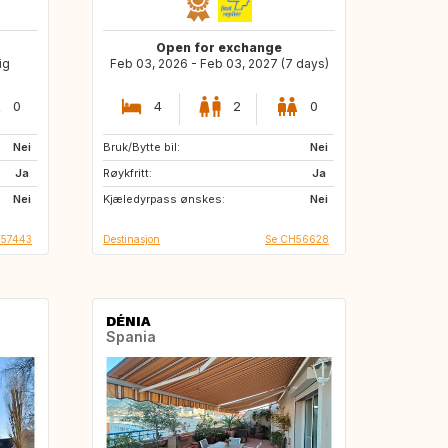
Open for exchange
ig
Feb 03, 2026 - Feb 03, 2027 (7 days)
0
4
2
0
Nei
Bruk/Bytte bil:
IT
FR
Nei
Ja
Røykfritt:
DE
AT
Ja
Nei
Kjæledyrpass ønskes:
SE
FI
Nei
T57443
Destinasjon
Se CH56628
DÉNIA
Spania