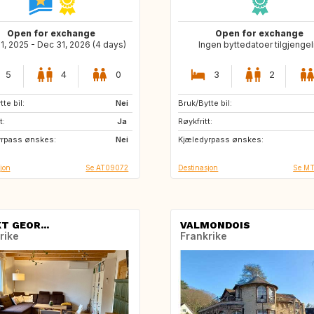
Open for exchange
Open for exchange
1, 2025 - Dec 31, 2026 (4 days)
Ingen byttedatoer tilgjengel
5
4
0
3
2
te bil:
IT
Nei
Bruk/Bytte bil:
GR
PT
t:
DK
Ja
Røykfritt:
ES
CH
yrpass ønskes:
CZ
Nei
Kjæledyrpass ønskes:
ES
NL
jon
Se AT09072
Destinasjon
Se M
T GEOR...
VALMONDOIS
rike
Frankrike