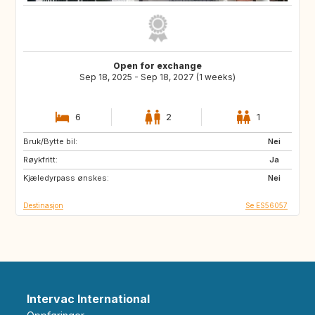
Open for exchange
Sep 18, 2025 - Sep 18, 2027 (1 weeks)
6
2
1
Bruk/Bytte bil:
HU
BG
Nei
Røykfritt:
CZ
LT
Ja
Kjæledyrpass ønskes:
LV
PL
Nei
Destinasjon
Se ES56057
Intervac International