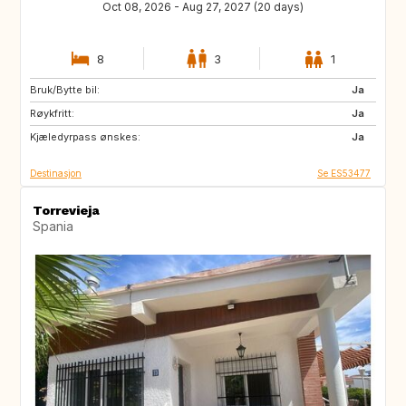
Oct 08, 2026 - Aug 27, 2027 (20 days)
8
3
1
Bruk/Bytte bil:
CH
AT
Ja
Røykfritt:
NO
GB
Ja
Kjæledyrpass ønskes:
NZ
IT
Ja
Destinasjon
Se ES53477
Torrevieja
Spania