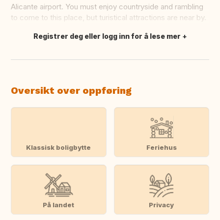
Alicante airport. You must enjoy countryside and rambling
to come to this place, but turistical attractions are near by.
Registrer deg eller logg inn for å lese mer
Oversett dette
Oversikt over oppføring
Klassisk boligbytte
Feriehus
På landet
Privacy