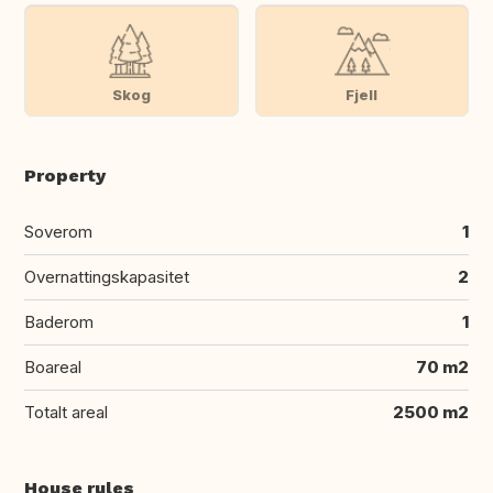
Skog
Fjell
Property
Soverom
1
Overnattingskapasitet
2
Baderom
1
Boareal
70 m2
Totalt areal
2500 m2
House rules