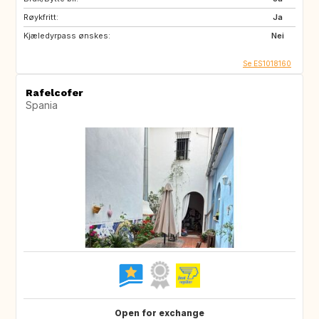
Røykfritt:
Ja
Kjæledyrpass ønskes:
Nei
Se ES1018160
Rafelcofer
Spania
Open for exchange