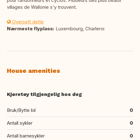
pour randonneurs et cyclos. Plusieurs des plus beaux
villages de Wallonie s'y trouvent.
Oversett dette
Nærmeste flyplass:
Luxembourg, Charleroi
House amenities
Kjøretøy tilgjengelig hos deg
Bruk/Bytte bil
0
Antall sykler
0
Antall barnesykler
0