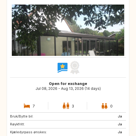
Open for exchange
Jul 08, 2026 - Aug 13, 2026 (14 days)
7
3
0
Bruk/Bytte bil:
IT
ZA
Ja
Røykfritt:
IS
ES
Ja
Kjæledyrpass ønskes:
US
IT
Ja