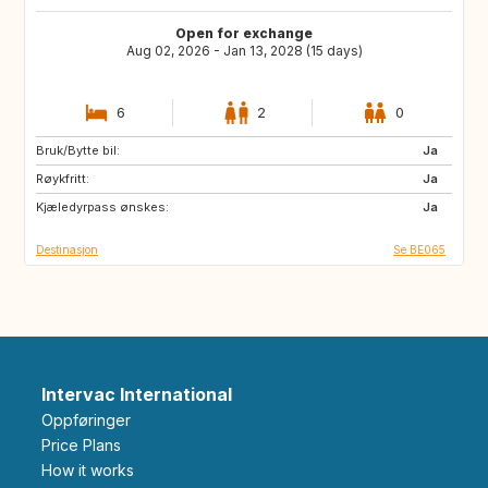
Open for exchange
Aug 02, 2026 - Jan 13, 2028 (15 days)
6
2
0
Bruk/Bytte bil:
SI
Czechia
Ja
Røykfritt:
Greece
GB
Ja
Kjæledyrpass ønskes:
BE
IT
Ja
Destinasjon
Se BE065
Intervac International
Oppføringer
Price Plans
How it works