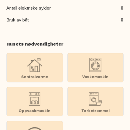
Antall elektriske sykler
0
Bruk av båt
0
Husets nødvendigheter
Sentralvarme
Vaskemaskin
Oppvaskmaskin
Tørketrommel