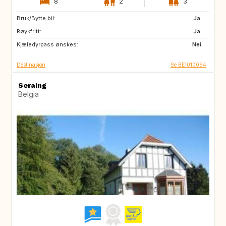
8
2
3
Bruk/Bytte bil:
BE
FR
Ja
Røykfritt:
ES
IT
Ja
Kjæledyrpass ønskes:
Nei
Destinasjon
Se BE1010094
Seraing
Belgia