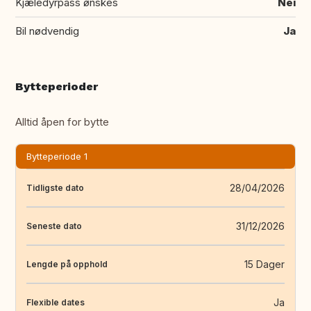
Kjæledyrpass ønskes
Nei
Bil nødvendig
Ja
Bytteperioder
Alltid åpen for bytte
Bytteperiode 1
28/04/2026
Tidligste dato
31/12/2026
Seneste dato
15 Dager
Lengde på opphold
Ja
Flexible dates