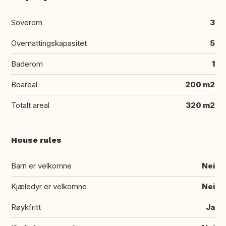
Soverom
3
Overnattingskapasitet
5
Baderom
1
Boareal
200 m2
Totalt areal
320 m2
House rules
Barn er velkomne
Nei
Kjæledyr er velkomne
Nei
Røykfritt
Ja