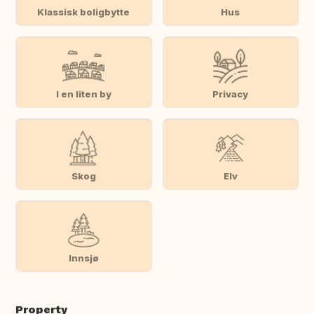
Klassisk boligbytte
Hus
I en liten by
Privacy
Skog
Elv
Innsjø
Property