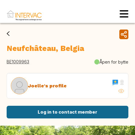
Neufchâteau, Belgia
BE1009963
Åpen for bytte
Joelle's profile
Log in to contact member