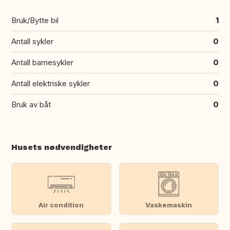
Bruk/Bytte bil
1
Antall sykler
0
Antall barnesykler
0
Antall elektriske sykler
0
Bruk av båt
0
Husets nødvendigheter
Air condition
Vaskemaskin