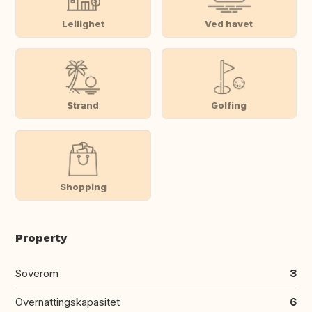
Leilighet
Ved havet
Strand
Golfing
Shopping
Property
Soverom
3
Overnattingskapasitet
6