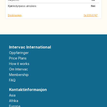
Kjæledyrpass ønskes:
Nei
Destinasjon
Se ES56747
Intervac International
Oppføringer
Price Plans
How it works
Om Intervac
Membership
FAQ
Kontaktinformasjon
Asia
Afrika
Europa