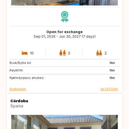
Open for exchange
Sep 01, 2026 - Jun 30, 2027 (7 days)
10
2
2
Bruk/Bytte bil:
US
CA
Nei
Røykfritt:
ES
FI
Nei
Kjæledyrpass ønskes:
Nei
Destinasjon
Se ES57394
Córdoba
Spania