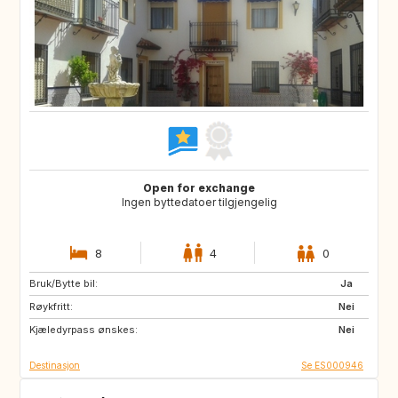
Open for exchange
Ingen byttedatoer tilgjengelig
8
4
0
Bruk/Bytte bil:
IT
Ja
Røykfritt:
Nei
Kjæledyrpass ønskes:
Nei
Destinasjon
Se ES000946