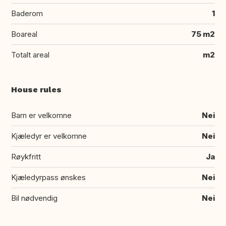
Baderom
1
Boareal
75 m2
Totalt areal
m2
House rules
Barn er velkomne
Nei
Kjæledyr er velkomne
Nei
Røykfritt
Ja
Kjæledyrpass ønskes
Nei
Bil nødvendig
Nei