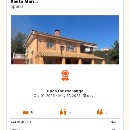
Santa Marí...
Spania
Open for exchange
Oct 01, 2026 - May 31, 2027 (15 days)
8
5
0
Bruk/Bytte bil:
NL
FR
Nei
Røykfritt:
Ja