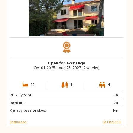
Open for exchange
Oct 01, 2025 - Aug 25, 2027 (2 weeks)
12
1
4
Bruk/Bytte bil:
VN
PH
Ja
Røykfritt:
ID
LA
Ja
Kjæledyrpass ønskes:
JP
Nei
Destinasjon
Se FR253310