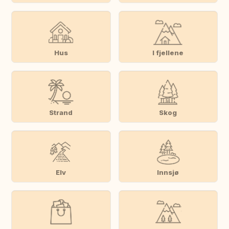
Hus
I fjellene
Strand
Skog
Elv
Innsjø