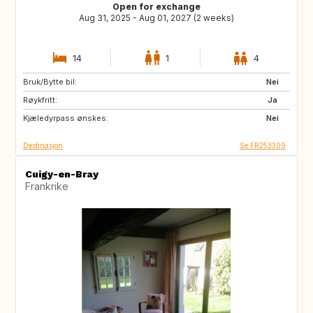
Open for exchange
Aug 31, 2025 - Aug 01, 2027 (2 weeks)
14
1
4
Bruk/Bytte bil:
VN
PH
Nei
Røykfritt:
ID
LA
Ja
Kjæledyrpass ønskes:
JP
Nei
Destinasjon
Se FR253309
Cuigy-en-Bray
Frankrike