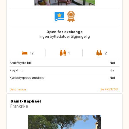
Open for exchange
Ingen byttedatoer tilgjengelig
12
1
2
Bruk/Bytte bil:
GR
IT
Nei
Røykfritt:
Ja
Kjæledyrpass ønskes:
Nei
Destinasjon
Se FR53708
Saint-Raphaël
Frankrike