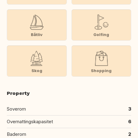
Båtliv
Golfing
Skog
Shopping
Property
Soverom
3
Overnattingskapasitet
6
Baderom
2