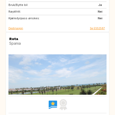
Bruk/Bytte bil:
CH
DE
Ja
Røykfritt:
FR
Nei
Kjæledyrpass ønskes:
Nei
Destinasjon
Se ES52587
Rota
Spania