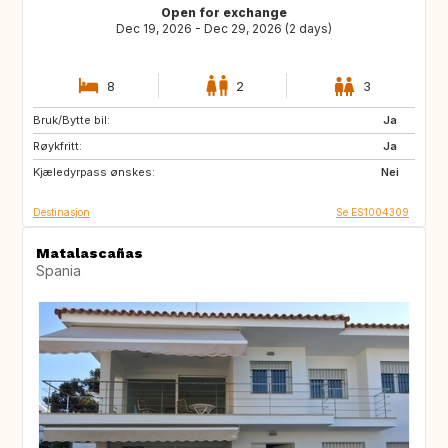
Open for exchange
Dec 19, 2026 - Dec 29, 2026 (2 days)
8
2
3
Bruk/Bytte bil:
CH
Ja
Røykfritt:
Ja
Kjæledyrpass ønskes:
Nei
Destinasjon
Se ES1004309
Matalascañas
Spania