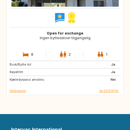
Open for exchange
Ingen byttedatoer tilgjengelig
8
2
1
Bruk/Bytte bil:
IT
FR
Ja
Røykfritt:
PE
CL
Ja
Kjæledyrpass ønskes:
AR
FI
Nei
Destinasjon
Se ES1016192
Intervac International