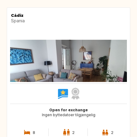
Cádiz
Spania
Open for exchange
Ingen byttedatoer tilgjengelig
8
2
2