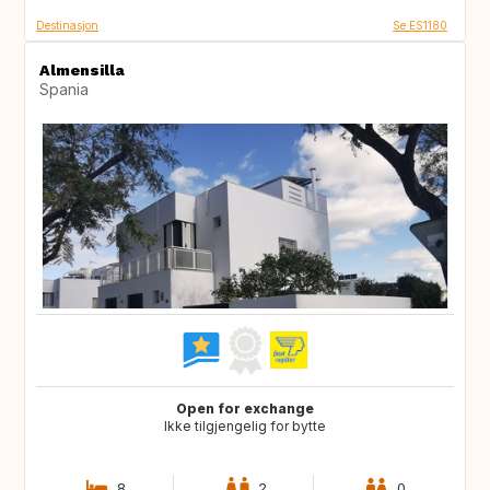
Destinasjon
Se ES1180
Almensilla
Spania
Open for exchange
Ikke tilgjengelig for bytte
8
2
0