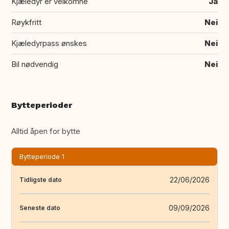
Kjæledyr er velkomne
Ja
Røykfritt
Nei
Kjæledyrpass ønskes
Nei
Bil nødvendig
Nei
Bytteperioder
Alltid åpen for bytte
Bytteperiode 1
22/06/2026
Tidligste dato
09/09/2026
Seneste dato