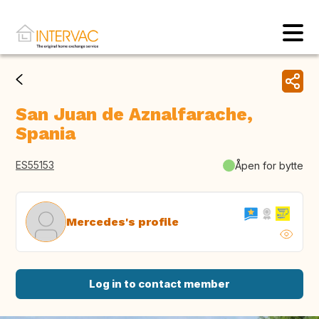
San Juan de Aznalfarache,
Spania
ES55153
Åpen for bytte
Mercedes's profile
Log in to contact member