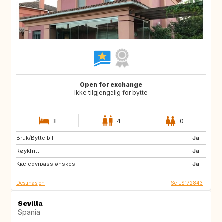
Open for exchange
Ikke tilgjengelig for bytte
8
4
0
Bruk/Bytte bil:
ES
FR
Ja
Røykfritt:
NL
Ja
Kjæledyrpass ønskes:
Ja
Destinasjon
Se ES172843
Sevilla
Spania