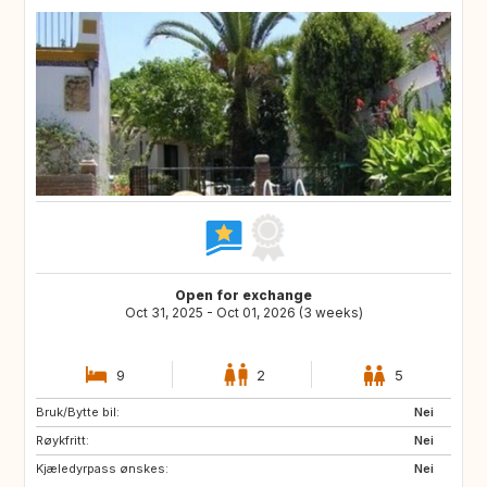
Open for exchange
Oct 31, 2025 - Oct 01, 2026 (3 weeks)
9
2
5
Bruk/Bytte bil:
ES
PL
Nei
Røykfritt:
HR
NO
Nei
Kjæledyrpass ønskes:
GR
MA
Nei