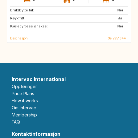
Bruk/Bytte bil:
IS
GB
Nei
Røykfritt:
Ja
Kjæledyrpass ønskes:
Nei
Destinasjon
Se ES51644
Intervac International
Oppføringer
Price Plans
How it works
Om Intervac
Membership
FAQ
Kontaktinformasjon