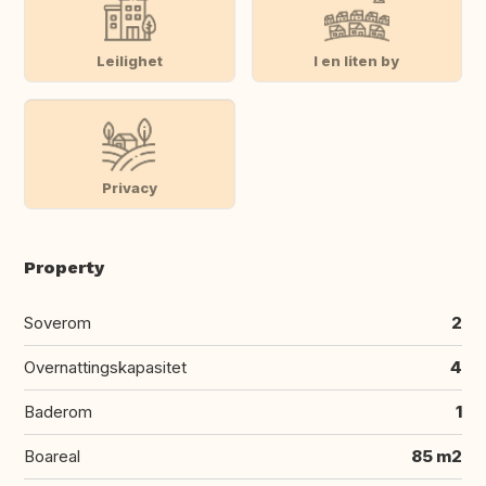
Leilighet
I en liten by
Privacy
Property
Soverom
2
Overnattingskapasitet
4
Baderom
1
Boareal
85 m2