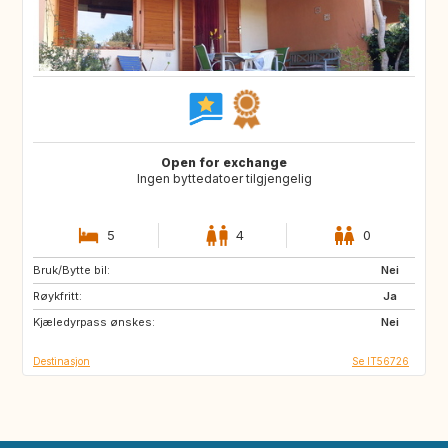
Open for exchange
Ingen byttedatoer tilgjengelig
5
4
0
Bruk/Bytte bil:
PT
ES
Nei
Røykfritt:
FR
SE
Ja
Kjæledyrpass ønskes:
Nei
Destinasjon
Se IT56726