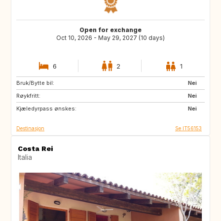
Open for exchange
Oct 10, 2026 - May 29, 2027 (10 days)
6
2
1
Bruk/Bytte bil:
LK
TR
Nei
Røykfritt:
Nei
Kjæledyrpass ønskes:
Nei
Destinasjon
Se IT56153
Costa Rei
Italia