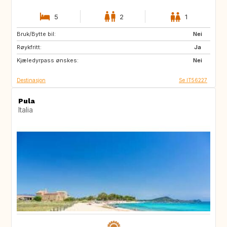
5
2
1
Bruk/Bytte bil:
IT
Nei
Røykfritt:
Ja
Kjæledyrpass ønskes:
Nei
Destinasjon
Se IT56227
Pula
Italia