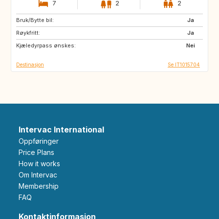
7
2
2
Bruk/Bytte bil:
DE
NO
Ja
Røykfritt:
ES
ES
Ja
Kjæledyrpass ønskes:
GB
PT
Nei
Destinasjon
Se IT1015704
Intervac International
Oppføringer
Price Plans
How it works
Om Intervac
Membership
FAQ
Kontaktinformasjon