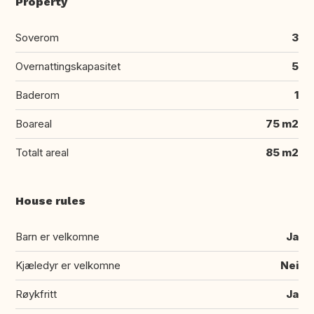
Property
Soverom
3
Overnattingskapasitet
5
Baderom
1
Boareal
75 m2
Totalt areal
85 m2
House rules
Barn er velkomne
Ja
Kjæledyr er velkomne
Nei
Røykfritt
Ja