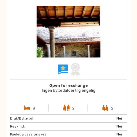
Open for exchange
Ingen byttedatoer tilgjengelig
8
2
2
Bruk/Bytte bil:
AU
US
Nei
Røykfritt:
GB
FR
Nei
Kjæledyrpass ønskes:
ES
Nei