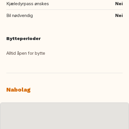
Kjæledyrpass ønskes
Nei
Bil nødvendig
Nei
Bytteperioder
Alltid åpen for bytte
Nabolag