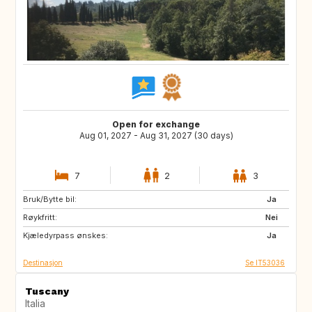
Open for exchange
Aug 01, 2027 - Aug 31, 2027 (30 days)
7
2
3
Bruk/Bytte bil:
ES
PT
Ja
Røykfritt:
PT
DE
Nei
Kjæledyrpass ønskes:
US
GB
Ja
Destinasjon
Se IT53036
Tuscany
Italia