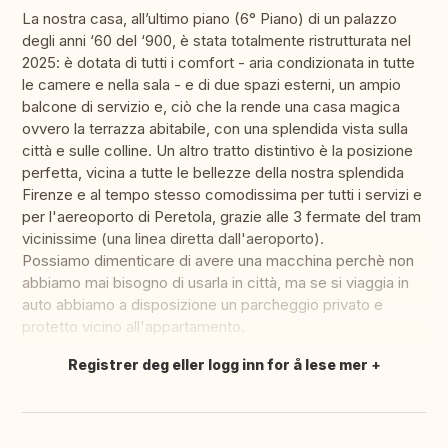
La nostra casa, all’ultimo piano (6° Piano) di un palazzo
degli anni ‘60 del ‘900, è stata totalmente ristrutturata nel
2025: è dotata di tutti i comfort - aria condizionata in tutte
le camere e nella sala - e di due spazi esterni, un ampio
balcone di servizio e, ciò che la rende una casa magica
ovvero la terrazza abitabile, con una splendida vista sulla
città e sulle colline. Un altro tratto distintivo è la posizione
perfetta, vicina a tutte le bellezze della nostra splendida
Firenze e al tempo stesso comodissima per tutti i servizi e
per l'aereoporto di Peretola, grazie alle 3 fermate del tram
vicinissime (una linea diretta dall'aeroporto).
Possiamo dimenticare di avere una macchina perchè non
abbiamo mai bisogno di usarla in città, ma se si viaggia in
auto abbiamo a disposizione un parcheggio privato e
protetto vicino all'appartamento.
Registrer deg eller logg inn for å lese mer
Oversett dette