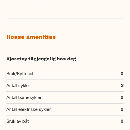
House amenities
Kjøretøy tilgjengelig hos deg
Bruk/Bytte bil
0
Antall sykler
3
Antall barnesykler
0
Antall elektriske sykler
0
Bruk av båt
0