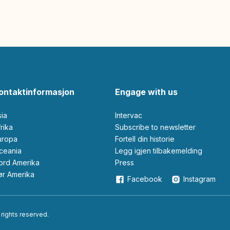
ontaktinformasjon
Engage with us
sia
Intervac
Afrika
Subscribe to newsletter
Europa
Fortell din historie
Oceania
Legg igjen tilbakemelding
Nord Amerika
Press
Sør Amerika
Facebook
Instagram
 rights reserved.