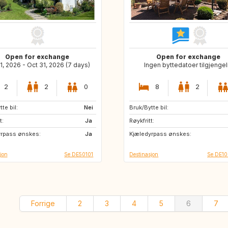
Open for exchange
Open for exchange
1, 2026 - Oct 31, 2026 (7 days)
Ingen byttedatoer tilgjengel
2
2
0
8
2
te bil:
DK
Nei
Bruk/Bytte bil:
AU
CA
t:
GB
Ja
Røykfritt:
yrpass ønskes:
CH
Ja
Kjæledyrpass ønskes:
jon
Se DE50101
Destinasjon
Se DE1
Forrige
2
3
4
5
6
7