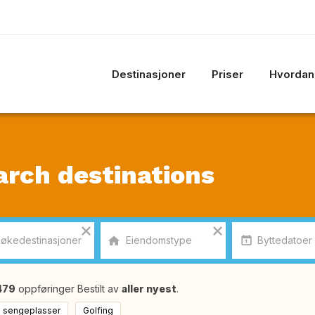
Destinasjoner
Priser
Hvordan 
arch destinations
479
oppføringer Bestilt av
aller nyest
.
0 sengeplasser
Golfing