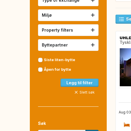
Type of exchange
Miljø
Se
Property filters
UHLD
Tysk
Byttepartner
Siste liten-bytte
Åpen for bytte
Legg til filter
Slett søk
Aug 03
Søk