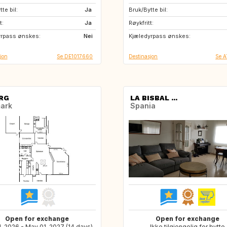
te bil:
FR
Ja
Bruk/Bytte bil:
GB
NO
t:
Ja
Røykfritt:
IS
IE
yrpass ønskes:
Nei
Kjæledyrpass ønskes:
FR
CA
jon
Se DE1017660
Destinasjon
Se A
RG
LA BISBAL ...
ark
Spania
Open for exchange
Open for exchange
, 2026 - May 01, 2027 (14 days)
Ikke tilgjengelig for bytte