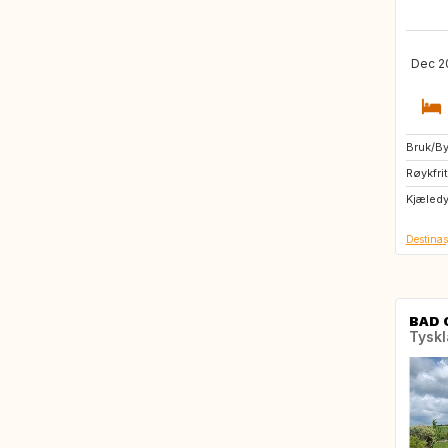
Dec 20
Bruk/Byt
IE
Røykfrit
NO
Kjæled
GB
Destinas
BAD 
Tysk