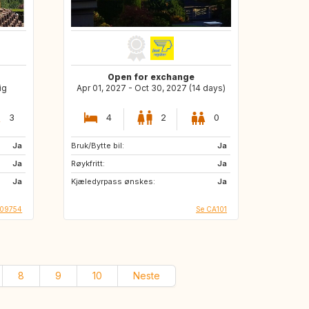
Open for exchange
ig
Apr 01, 2027 - Oct 30, 2027 (14 days)
3
4
2
0
Ja
Bruk/Bytte bil:
Ja
Ja
Røykfritt:
Ja
Ja
Kjæledyrpass ønskes:
Ja
009754
Se CA101
8
9
10
Neste