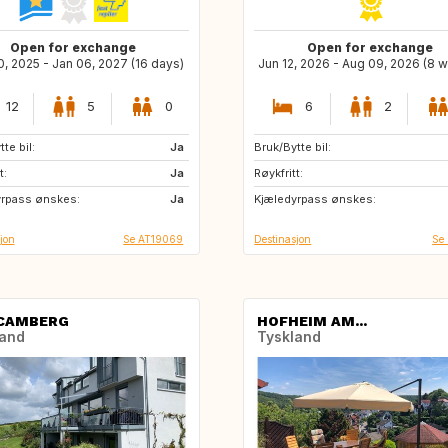
Open for exchange
Open for exchange
, 2025 - Jan 06, 2027 (16 days)
Jun 12, 2026 - Aug 09, 2026 (8 
12
5
0
6
2
te bil:
DK
Ja
Bruk/Bytte bil:
FR
FR
t:
SE
Ja
Røykfritt:
FR
FR
yrpass ønskes:
IS
Ja
Kjæledyrpass ønskes:
FR
FR
jon
Se AT19069
Destinasjon
Se
CAMBERG
HOFHEIM AM...
land
Tyskland