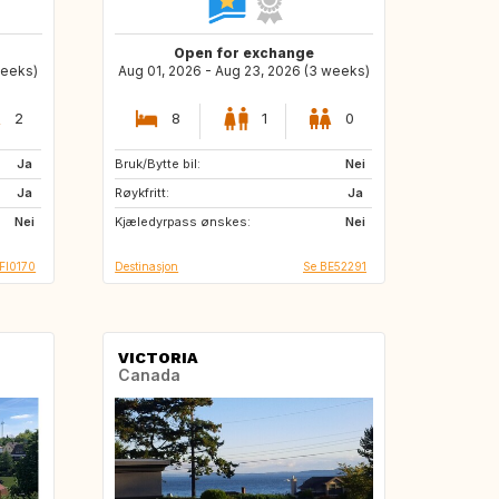
Open for exchange
weeks)
Aug 01, 2026 - Aug 23, 2026 (3 weeks)
2
8
1
0
Ja
Bruk/Bytte bil:
DE
PL
Nei
Ja
Røykfritt:
DE
GB
Ja
Nei
Kjæledyrpass ønskes:
PL
Nei
 FI0170
Destinasjon
Se BE52291
VICTORIA
Canada