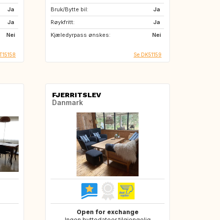
Ja
Bruk/Bytte bil:
Ja
Ja
Røykfritt:
Ja
Nei
Kjæledyrpass ønskes:
Nei
T15158
Se DK51159
FJERRITSLEV
Danmark
Open for exchange
Ingen byttedatoer tilgjengelig