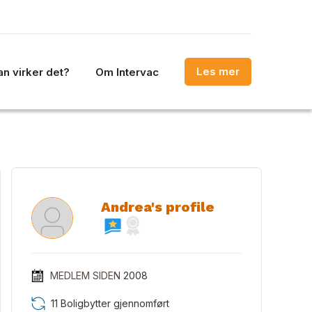
Les mer
n virker det?
Om Intervac
Andrea's profile
MEDLEM SIDEN
2008
11 Boligbytter gjennomført