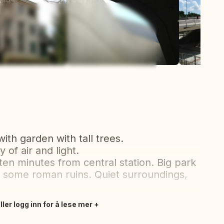
Se alle bilder
 with garden with tall trees.
 of air and light.
en minutes from central station. Big park
th some roman ruins. Quiet surroundings,
ler logg inn for å lese mer