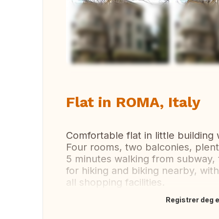
Flat in ROMA, Italy
Comfortable flat in little building
Four rooms, two balconies, plenty
5 minutes walking from subway, t
for hiking and biking nearby, wi
all shopping facilities.
Registrer deg el
Oversett dette