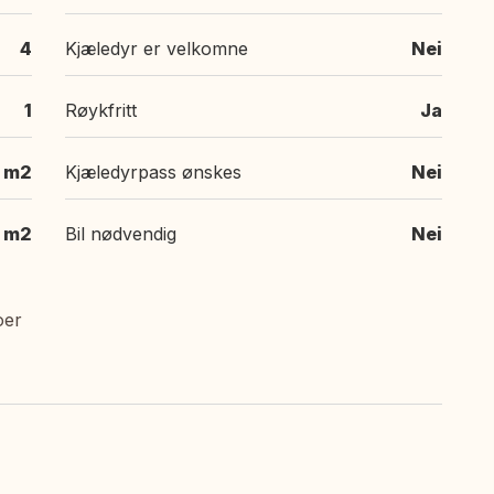
4
Kjæledyr er velkomne
Nei
1
Røykfritt
Ja
m2
Kjæledyrpass ønskes
Nei
m2
Bil nødvendig
Nei
oer