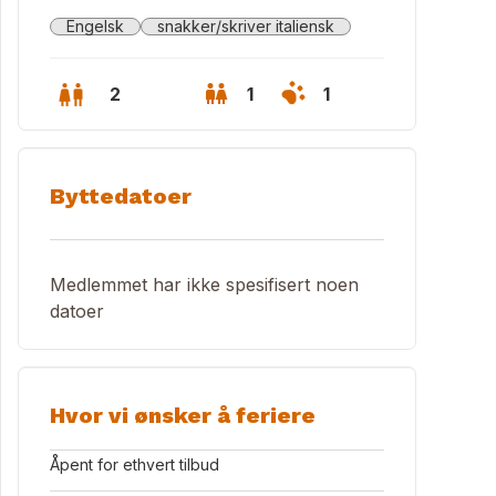
Engelsk
snakker/skriver italiensk
2
1
1
Byttedatoer
Medlemmet har ikke spesifisert noen
datoer
Hvor vi ønsker å feriere
lding from the street
Åpent for ethvert tilbud