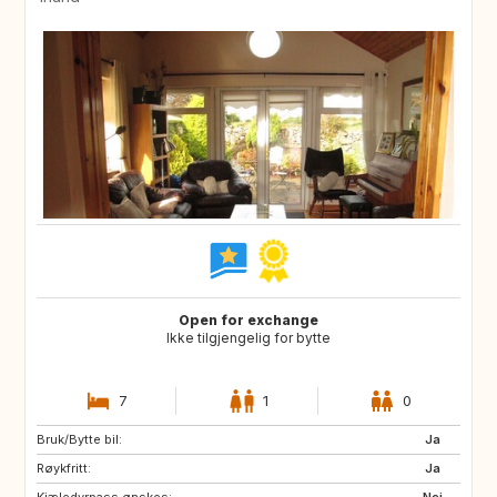
Open for exchange
Ikke tilgjengelig for bytte
7
1
0
Bruk/Bytte bil:
GB
IT
Ja
Røykfritt:
ZA
US
Ja
Kjæledyrpass ønskes:
AU
SE
Nei