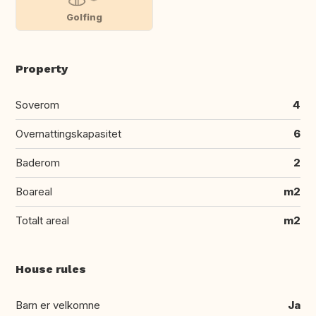
Golfing
Property
Soverom
4
Overnattingskapasitet
6
Baderom
2
Boareal
m2
Totalt areal
m2
House rules
Barn er velkomne
Ja