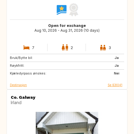
Open for exchange
Aug 10, 2026 - Aug 31, 2026 (10 days)
7
2
3
Bruk/Bytte bil:
US
IE
Ja
Røykfritt:
CA
Ja
Kjæledyrpass ønskes:
Nei
Destinasjon
Se IE8041
Co. Galway
Irland