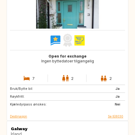
Open for exchange
Ingen byttedatoer tilgjengelig
7
2
2
Bruk/Bytte bil:
FR
IT
Ja
Røykfritt:
CA
Ja
Kjæledyrpass ønskes:
Nei
Destinasjon
Se IE8030
Galway
Irland