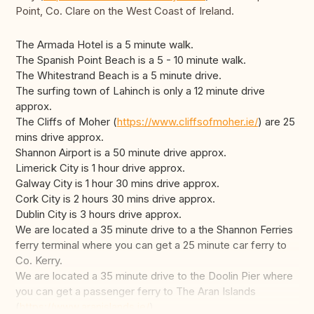
Point, Co. Clare on the West Coast of Ireland.
The Armada Hotel is a 5 minute walk.
The Spanish Point Beach is a 5 - 10 minute walk.
The Whitestrand Beach is a 5 minute drive.
The surfing town of Lahinch is only a 12 minute drive
approx.
The Cliffs of Moher (
https://www.cliffsofmoher.ie/
) are 25
mins drive approx.
Shannon Airport is a 50 minute drive approx.
Limerick City is 1 hour drive approx.
Galway City is 1 hour 30 mins drive approx.
Cork City is 2 hours 30 mins drive approx.
Dublin City is 3 hours drive approx.
We are located a 35 minute drive to a the Shannon Ferries
ferry terminal where you can get a 25 minute car ferry to
Co. Kerry.
We are located a 35 minute drive to the Doolin Pier where
you can get a passenger ferry to The Aran Islands
(
https://www.aranislands.ie/
).