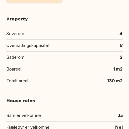
Property
Soverom
4
Overnattingskapasitet
8
Baderom
2
Boareal
1 m2
Totalt areal
130 m2
House rules
Barn er velkomne
Ja
Kjæledyr er velkomne
Nei