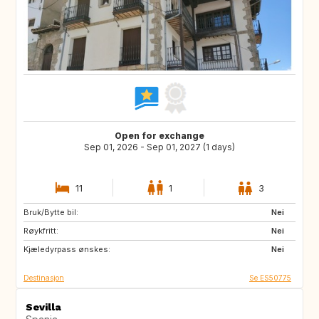
Open for exchange
Sep 01, 2026 - Sep 01, 2027 (1 days)
11
1
3
Bruk/Bytte bil:
DE
PL
Nei
Røykfritt:
RO
JO
Nei
Kjæledyrpass ønskes:
GE
AM
Nei
Destinasjon
Se ES50775
Sevilla