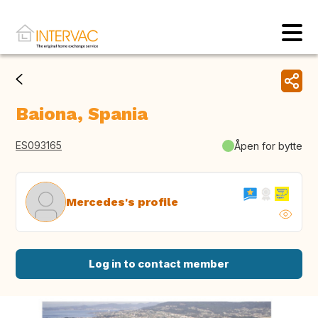
Baiona, Spania
ES093165
Åpen for bytte
Mercedes's profile
Log in to contact member