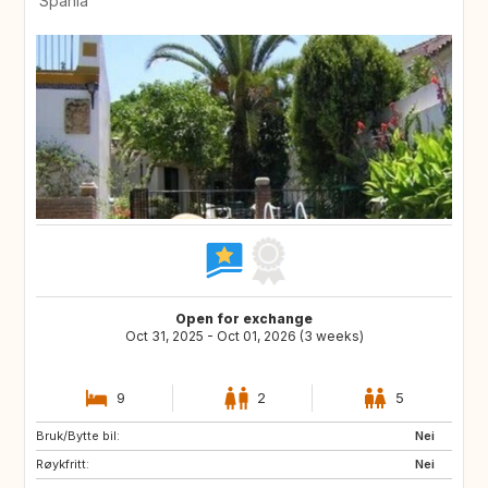
Spania
Open for exchange
Oct 31, 2025 - Oct 01, 2026 (3 weeks)
9
2
5
Bruk/Bytte bil:
ES
PL
Nei
Røykfritt:
HR
NO
Nei