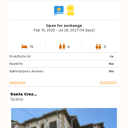
Open for exchange
Feb 10, 2025 - Jul 29, 2027 (14 days)
15
4
0
Bruk/Bytte bil:
ES
IE
Ja
Røykfritt:
GB
GB
Nei
Kjæledyrpass ønskes:
PT
AT
Nei
Destinasjon
Se ES52074
Santa Cruz...
Spania