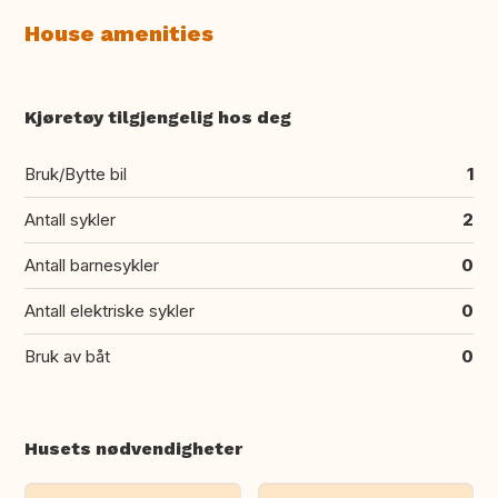
House amenities
Kjøretøy tilgjengelig hos deg
Bruk/Bytte bil
1
Antall sykler
2
Antall barnesykler
0
Antall elektriske sykler
0
Bruk av båt
0
Husets nødvendigheter