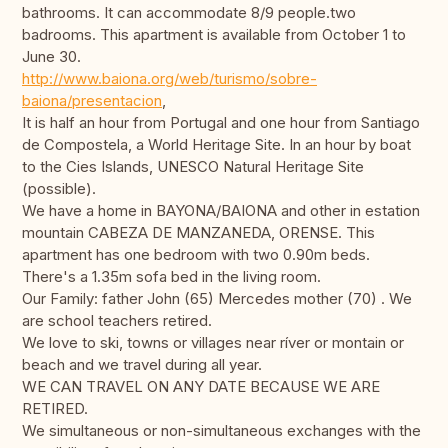
bathrooms. It can accommodate 8/9 people.two
badrooms. This apartment is available from October 1 to
June 30.
http://www.baiona.org/web/turismo/sobre-
baiona/presentacion
,
It is half an hour from Portugal and one hour from Santiago
de Compostela, a World Heritage Site. In an hour by boat
to the Cies Islands, UNESCO Natural Heritage Site
(possible).
We have a home in BAYONA/BAIONA and other in estation
mountain CABEZA DE MANZANEDA, ORENSE. This
apartment has one bedroom with two 0.90m beds.
There's a 1.35m sofa bed in the living room.
Our Family: father John (65) Mercedes mother (70) . We
are school teachers retired.
We love to ski, towns or villages near ríver or montain or
beach and we travel during all year.
WE CAN TRAVEL ON ANY DATE BECAUSE WE ARE
RETIRED.
We simultaneous or non-simultaneous exchanges with the