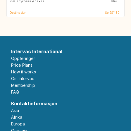
Kjæledyrpass ønskes:
GR
MA
Nei
Destinasjon
Se ES1180
Intervac International
Oppføringer
Price Plans
How it works
Om Intervac
Membership
FAQ
Kontaktinformasjon
Asia
Afrika
Europa
Oceania