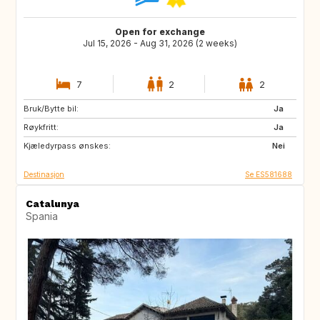
Open for exchange
Jul 15, 2026 - Aug 31, 2026 (2 weeks)
7
2
2
Bruk/Bytte bil:
US
CA
Ja
Røykfritt:
AU
Ja
Kjæledyrpass ønskes:
Nei
Destinasjon
Se ES581688
Catalunya
Spania