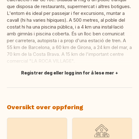
que disposa de restaurants, supermercat i altres botigues.
L'entorn és ideal per passejar i fer excursions, muntar a
cavall (hi ha varies hípiques). A 500 metres, al poble del
costat hi ha una piscina pública, i a 4 km una instal·lació
amb gimnàs i piscina coberta. És un lloc ben comunicat
per carretera, autopista i a prop d'una estació de tren. A
55 km de Barcelona, a 60 km de Girona, a 24 km del mar, a
70 km de la Costa Brava. A 15 km de l'important centre
comercial "LA ROCA VILLAGE".
Registrer deg eller logg inn for å lese mer
Oversett dette
Oversikt over oppføring