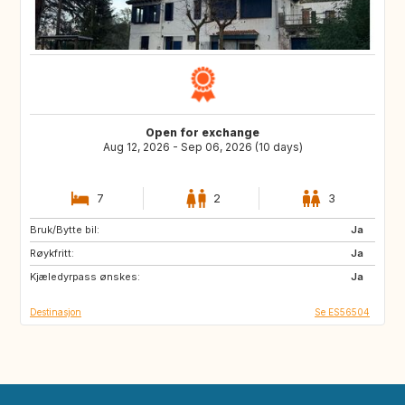
Open for exchange
Aug 12, 2026 - Sep 06, 2026 (10 days)
7
2
3
Bruk/Bytte bil:
CA
DE
Ja
Røykfritt:
IE
GB
Ja
Kjæledyrpass ønskes:
US
IT
Ja
Destinasjon
Se ES56504