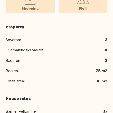
Shopping
Fjell
Property
Soverom
3
Overnattingskapasitet
4
Baderom
2
Boareal
75 m2
Totalt areal
90 m2
House rules
Barn er velkomne
Ja