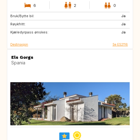
6
2
0
Bruk/Bytte bil:
GR
Ja
Røykfritt:
Ja
Kjæledyrpass ønskes:
Ja
Destinasjon
Se ES2116
Els Gorgs
Spania