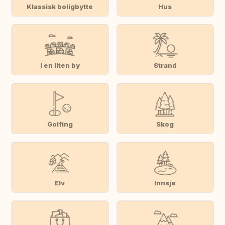
Klassisk boligbytte
Hus
I en liten by
Strand
Golfing
Skog
Elv
Innsjø