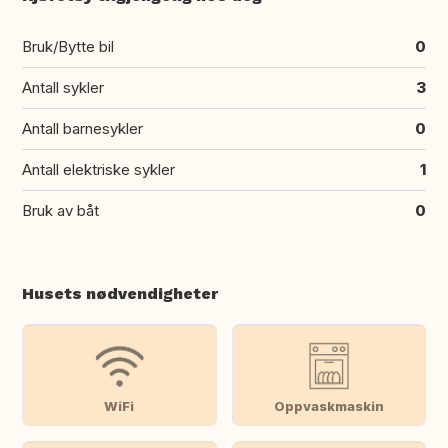
Bruk/Bytte bil
0
Antall sykler
3
Antall barnesykler
0
Antall elektriske sykler
1
Bruk av båt
0
Husets nødvendigheter
WiFi
Oppvaskmaskin