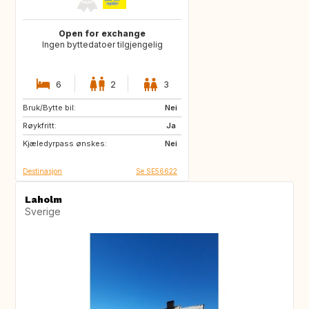
Open for exchange
Ingen byttedatoer tilgjengelig
6
2
3
Bruk/Bytte bil:
SK
HR
Nei
Røykfritt:
CH
IT
Ja
Kjæledyrpass ønskes:
GB
FR
Nei
Destinasjon
Se SE56622
Laholm
Sverige