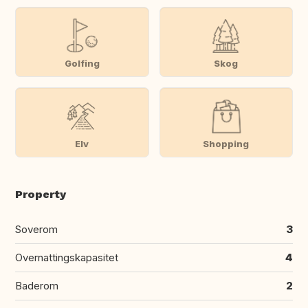
Golfing
Skog
Elv
Shopping
Property
Soverom
3
Overnattingskapasitet
4
Baderom
2