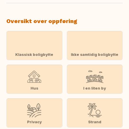
Oversikt over oppføring
Klassisk boligbytte
Ikke samtidig boligbytte
Hus
I en liten by
Privacy
Strand