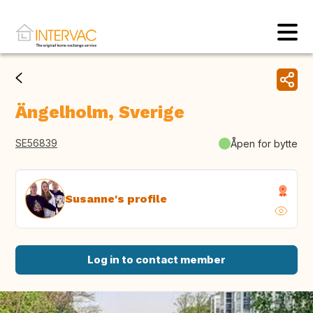
Ängelholm, Sverige
SE56839
Åpen for bytte
Susanne's profile
Log in to contact member