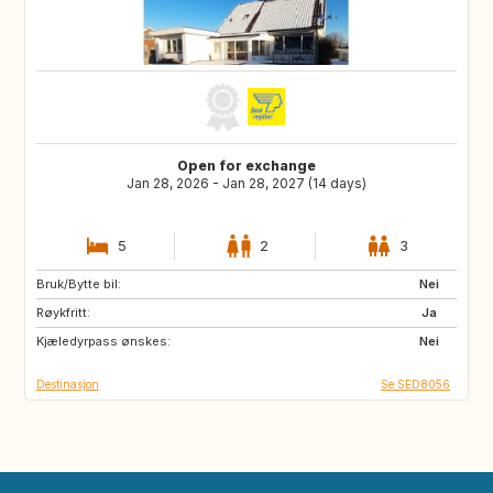
Open for exchange
Jan 28, 2026 - Jan 28, 2027 (14 days)
5
2
3
Bruk/Bytte bil:
SK
HR
Nei
Røykfritt:
CH
IT
Ja
Kjæledyrpass ønskes:
GB
FR
Nei
Destinasjon
Se SED8056