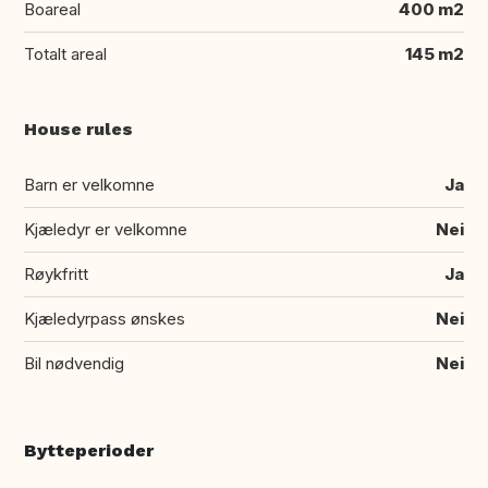
Boareal
400 m2
Totalt areal
145 m2
House rules
Barn er velkomne
Ja
Kjæledyr er velkomne
Nei
Røykfritt
Ja
Kjæledyrpass ønskes
Nei
Bil nødvendig
Nei
Bytteperioder