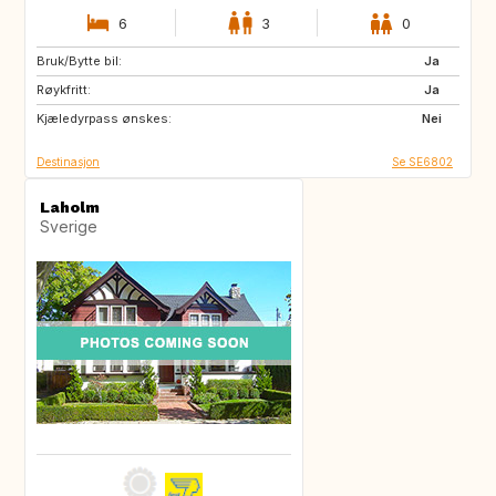
6
3
0
Bruk/Bytte bil:
IE
GB
Ja
Røykfritt:
Ja
Kjæledyrpass ønskes:
Nei
Destinasjon
Se SE6802
Laholm
Sverige