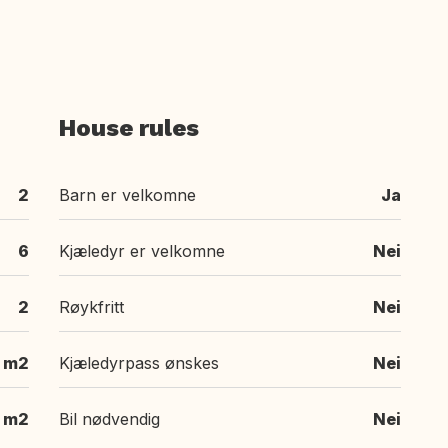
House rules
2
Barn er velkomne
Ja
6
Kjæledyr er velkomne
Nei
2
Røykfritt
Nei
m2
Kjæledyrpass ønskes
Nei
m2
Bil nødvendig
Nei