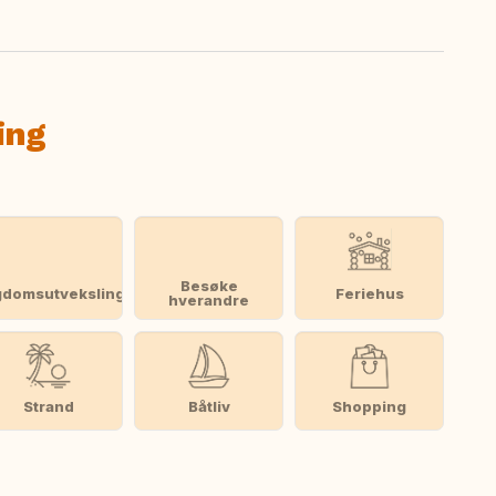
ing
Besøke
domsutveksling
Feriehus
hverandre
Strand
Båtliv
Shopping