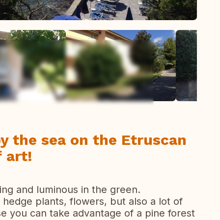
ent
Se alle bilder
y the sea on the Etruscan
 art!
ng and luminous in the green.
hedge plants, flowers, but also a lot of
se you can take advantage of a pine forest