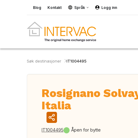
Blog
Kontakt
Språk
Logg inn
Søk destinasjoner
IT1004495
Rosignano Solvay
Italia
IT1004495
Åpen for bytte