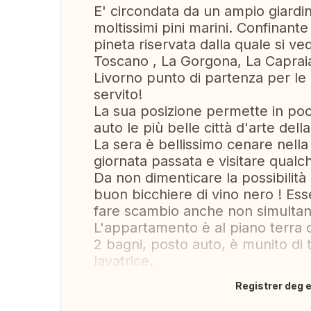
E' circondata da un ampio giardin
moltissimi pini marini. Confinante
pineta riservata dalla quale si ve
Toscano , La Gorgona, La Capraia
Livorno punto di partenza per le 
servito!
La sua posizione permette in poco
auto le più belle città d'arte dell
La sera è bellissimo cenare nell
giornata passata e visitare qualc
Da non dimenticare la possibilità 
buon bicchiere di vino nero ! Ess
fare scambio anche non simulta
L'appartamento è al piano terra
2 bagni, posto auto, è munito di 
lavatrice.
Registrer deg el
Oversett dette