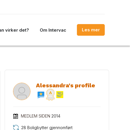
Les mer
n virker det?
Om Intervac
Alessandra's profile
MEDLEM SIDEN
2014
28 Boligbytter gjennomført