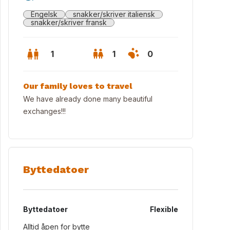
Engelsk
snakker/skriver italiensk
snakker/skriver fransk
1
1
0
Our family loves to travel
We have already done many beautiful
exchanges!!!
Byttedatoer
Byttedatoer
Flexible
Alltid åpen for bytte